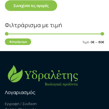
Συνεχίστε τις αγορές
τ
ι
ι
μ
μ
ή
Φιλτράρισμα με τιμή
ή
Φιλτράρισμα
Τιμή:
0€
—
80€
Λογαριασμός
Εγγραφή / Σύνδεση