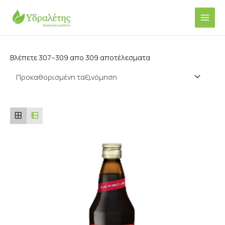
Μετάβαση
Main
στο
Men
περιεχόμενο
Βλέπετε 307–309 απο 309 αποτέλεσματα