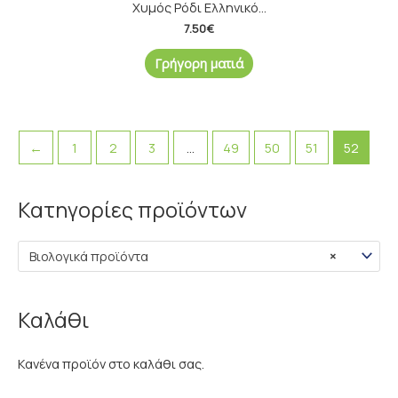
Χυμός Ρόδι Ελληνικό...
7.50
€
Γρήγορη ματιά
←
1
2
3
…
49
50
51
52
Κατηγορίες προϊόντων
Ε
Μ
λ
έ
Βιολογικά προϊόντα
×
ά
γ
χ
ι
ι
σ
Καλάθι
σ
τ
Κανένα προϊόν στο καλάθι σας.
τ
η
η
τ