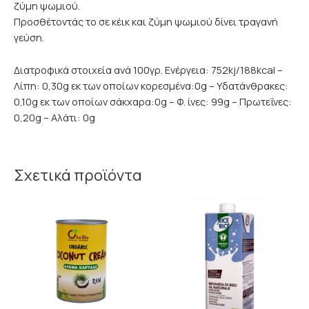
ζύμη ψωμιού.
Προσθέτοντάς το σε κέικ και ζύμη ψωμιού δίνει τραγανή
γεύση.
Διατροφικά στοιχεία ανά 100γρ. Ενέργεια: 752kj/188kcal –
Λίπη: 0,30g εκ των οποίων κορεσμένα:0g – Υδατάνθρακες:
0,10g εκ των οποίων σάκχαρα:0g – Φ. ίνες: 99g – Πρωτεΐνες:
0,20g – Αλάτι: 0g
Σχετικά προϊόντα