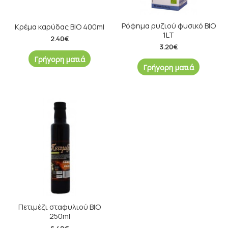
Ρόφημα ρυζιού φυσικό ΒΙΟ
Κρέμα καρύδας ΒΙΟ 400ml
1LT
2.40
€
3.20
€
Γρήγορη ματιά
Γρήγορη ματιά
Πετιμέζι σταφυλιού ΒΙΟ
250ml