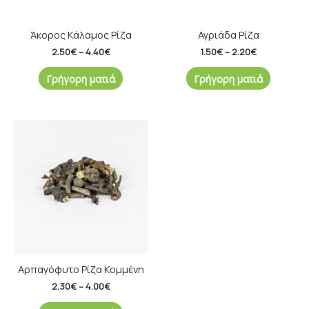
Άκορος Κάλαμος Ρίζα
Αγριάδα Ρίζα
2.50
€
–
4.40
€
1.50
€
–
2.20
€
Γρήγορη ματιά
Γρήγορη ματιά
Price
range:
2.30€
through
4.00€
Αρπαγόφυτο Ρίζα Κομμένη
2.30
€
–
4.00
€