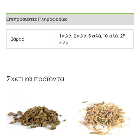
Επιπρόσθετες Πληροφορίες
1 κιλό, 2 κιλά, 5 κιλά, 10 κιλά, 25
Βάρος
κιλά
Σχετικά προϊόντα
Price
Price
range:
range:
2.50€
1.50€
through
through
4.40€
2.20€