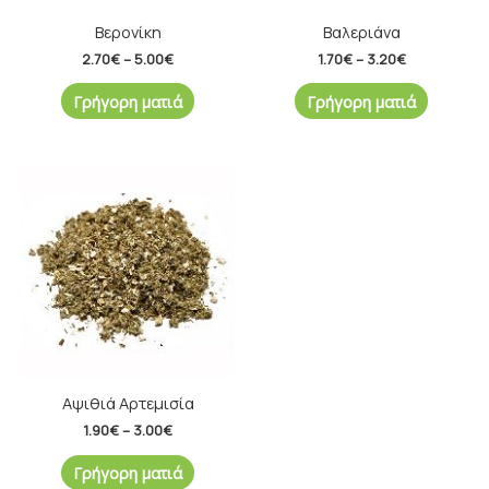
Βερονίκη
Βαλεριάνα
2.70
€
–
5.00
€
1.70
€
–
3.20
€
Γρήγορη ματιά
Γρήγορη ματιά
Price
range:
1.90€
through
3.00€
Αψιθιά Αρτεμισία
1.90
€
–
3.00
€
Γρήγορη ματιά