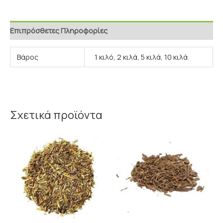
Επιπρόσθετες Πληροφορίες
Βάρος
1 κιλό, 2 κιλά, 5 κιλά, 10 κιλά
Σχετικά προϊόντα
Price
Price
range:
range:
2.70€
1.70€
through
through
5.00€
3.20€