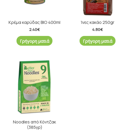
Κρέμα καρύδας ΒΙΟ 400ml
Ίνες κακάο 250gr
2.40
€
4.80
€
Γρήγορη ματιά
Γρήγορη ματιά
Noodles από Κόντζακ
(385γρ)