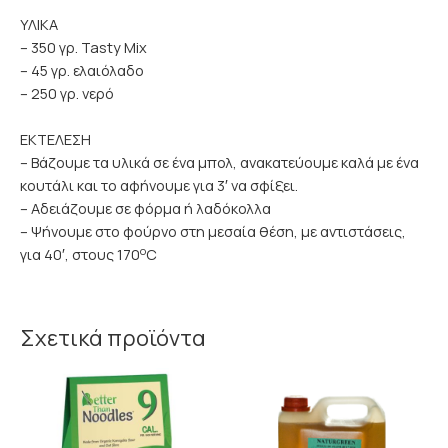
ΥΛΙΚΑ
– 350 γρ. Tasty Mix
– 45 γρ. ελαιόλαδο
– 250 γρ. νερό
ΕΚΤΕΛΕΣΗ
– Βάζουμε τα υλικά σε ένα μπολ, ανακατεύουμε καλά με ένα
κουτάλι και το αφήνουμε για 3′ να σφίξει.
– Αδειάζουμε σε φόρμα ή λαδόκολλα
– Ψήνουμε στο φούρνο στη μεσαία θέση, με αντιστάσεις,
o
για 40′, στους 170
C
Σχετικά προϊόντα
Price
range:
3.80€
through
13.00€