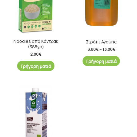
Noodles από Κόντζακ
Σιρόπι Αγαύης
(385γρ)
3.80
€
–
13.00
€
2.80
€
Γρήγορη ματιά
Γρήγορη ματιά