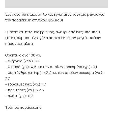
Επιπρόσθετες Πληροφορίες
Ένα καταπληκτικό, απλό και εγγυημένα νόστιμο μείγμα για
την παρασκευή σπιτικού ψωμιού!
Συστατικά: πίτουρο βρώμης, αλεύρι από ίνες μπαμπού
(12%), αλμπουμίνη, γάλα άπαχο 1%, ξηρή μαγιά, μπέικιν
πάουντερ, αλάτι.
Θρεπτικά ανά 100 γρ.:
– ενέργεια (kcal): 331
– λιπαρά (γρ.): 4,6, εκ των οποίων κορεσμένα (γρ.): 0,1
– υδατάνθρακες (γρ.): 42,2, εκ των οποίων σάκχαρα (γρ.):
7,7
– εδώδιμες ίνες (γρ.): 17
– πρωτεΐνες (γρ.): 22,3
– αλάτι (γρ.): 0,3
Τρόπος παρασκευής: