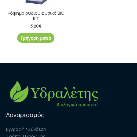
Ρόφημα ρυζιού φυσικό ΒΙΟ
1LT
3.20
€
Γρήγορη ματιά
Λογαριασμός
Εγγραφή / Σύνδεση
Τρόποι Πληρωμής