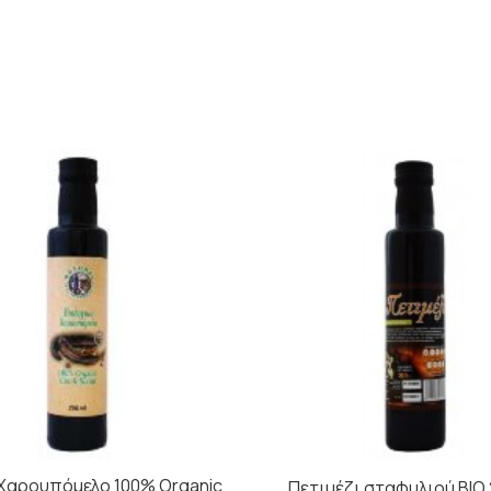
 Χαρουπόμελο 100% Organic
Πετιμέζι σταφυλιού ΒΙΟ