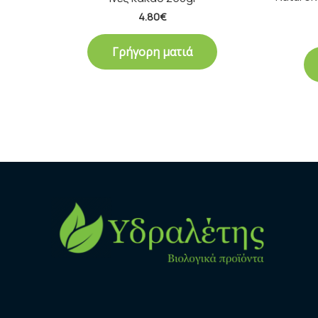
4.80
€
Γρήγορη ματιά