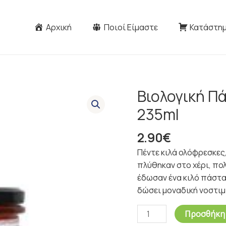
Αρχική
Ποιοί Είμαστε
Κατάστη
Βιολογική Π
Βιολογική
Πάστα
235ml
Τομάτας
Χωρίς
2.90
€
Αλάτι
Πέντε κιλά ολόφρεσκες
235ml
πλύθηκαν στο χέρι, πο
ποσότητα
έδωσαν ένα κιλό πάστα
δώσει μοναδική νοστιμ
Προσθήκη 