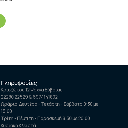
Πληροφορίες
Κριεζώτου 12 Ψαχνα Εύβοιας
22280 22529 & 6974141802
Ωράριο Δευτέρα - Τετάρτη - Σάββατο 8:30 με
15:00
Τρίτη - Πέμπτη - Παρασκευή 8:30 με 20:00
Κυριακή Κλειστά