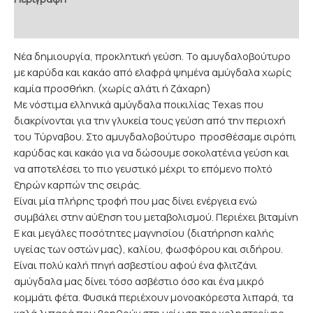
Επιπρόσθετες Πληροφορίες
Νέα δημιουργία, προκλητική γεύση. Το αμυγδαλοβούτυρο
με καρύδα και κακάο από ελαφρά ψημένα αμύγδαλα χωρίς
καμία προσθήκη. (χωρίς αλάτι ή ζάχαρη)
Με νόστιμα ελληνικά αμύγδαλα ποικιλίας Texas που
διακρίνονται για την γλυκεία τους γεύση από την περιοχή
του Τύρναβου. Στο αμυγδαλοβούτυρο προσθέσαμε σιρόπι
καρύδας και κακάο για να δώσουμε σοκολατένια γεύση και
να αποτελέσει το πιο γευστικό μέχρι το επόμενο πολτό
ξηρών καρπών της σειράς.
Είναι μία πλήρης τροφή που μας δίνει ενέργεια ενώ
συμβάλει στην αύξηση του μεταβολισμού. Περιέχει βιταμίνη
Ε και μεγάλες ποσότητες μαγνησίου (διατήρηση καλής
υγείας των οστών μας), καλίου, φωσφόρου και σιδήρου.
Είναι πολύ καλή πηγή ασβεστίου αφού ένα φλιτζάνι
αμύγδαλα μας δίνει τόσο ασβέστιο όσο και ένα μικρό
κομμάτι φέτα. Φυσικά περιέχουν μονοακόρεστα λιπαρά, τα