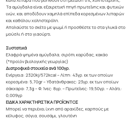
καλά λιπαρά που βοηθούν στη μείωση της χοληστερίνης.
Τα αμύγδαλα είναι εξαιρετική πηγή πρωτεΐνης και φυτικών
ινών, και αποδίδουν χαμηλά επίπεδα κορεσμένων λιπαρών
και καθόλου χοληστερόλη.
Απολαύστε το σκέτο με ψωμί ή προσθέστε το στα γλυκά στο
μούσλι ή στο γιαούρτι
Συστατικά
Ελαφρά ψημένα αμύγδαλα, σιρόπι καρύδας, κακάο
(*προϊόν βιολογικής γεωργίας)
Διατροφικά στοιχεία ανά 100γρ.
Ενέργεια: 2320kj/572kcal – Λίπη: 43γρ. εκ των οποίων
κορεσμένα: 5,70gr – Υδατάνθρακες: 23γρ. εκ των οποίων
σάκχαρα: 7,3g – Φ. Ίνες: 8γρ. – Πρωτεΐνες: 19,50γρ. – Αλάτι:
0,009γρ
ΕΙΔΙΚΑ ΧΑΡΑΚΤΗΡΙΣΤΙΚΑ ΠΡΟΪΟΝΤΟΣ
Μπορεί να περιέχει ίχνη από αραχίδες, καρπούς με
κέλυφος, σόγια, σουσάμι, γλουτένη