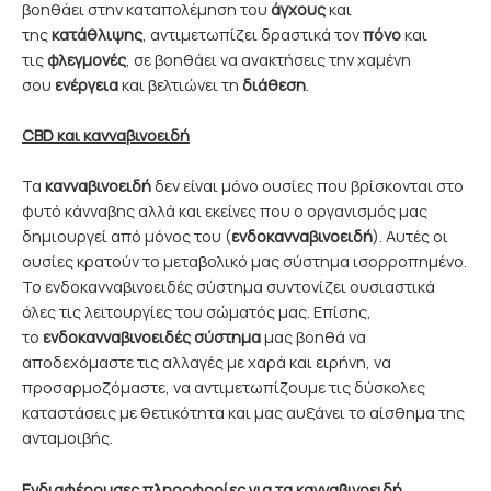
βοηθάει στην καταπολέμηση του
άγχους
και
της
κατάθλιψης
, αντιμετωπίζει δραστικά τον
πόνο
και
τις
φλεγμονές
, σε βοηθάει να ανακτήσεις την χαμένη
σου
ενέργεια
και βελτιώνει τη
διάθεση
.
CBD και κανναβινοειδή
Τα
κανναβινοειδή
δεν είναι μόνο ουσίες που βρίσκονται στο
φυτό κάνναβης αλλά και εκείνες που ο οργανισμός μας
δημιουργεί από μόνος του (
ενδοκανναβινοειδή
). Αυτές οι
ουσίες κρατούν το μεταβολικό μας σύστημα ισορροπημένο.
Το ενδοκανναβινοειδές σύστημα συντονίζει ουσιαστικά
όλες τις λειτουργίες του σώματός μας. Επίσης,
το
ε
νδοκανναβινοειδές σύστημα
μας βοηθά να
αποδεχόμαστε τις αλλαγές με χαρά και ειρήνη, να
προσαρμοζόμαστε, να αντιμετωπίζουμε τις δύσκολες
καταστάσεις με θετικότητα και μας αυξάνει το αίσθημα της
ανταμοιβής.
Ενδιαφέρουσες πληροφορίες για τα κανναβινοειδή