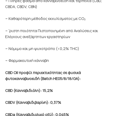
~ Πλήρες φάσμα από κανναβινοειδή και τερπένια (CBD,
CBDA, CBDV, CBN)
~ Καθαρότερη μέθοδος εκχυλίσματος με CO₂
~ ʼριστη ποιότητα Πιστοποιημένη από Αναλύσεις και
Ελέγχους ανεξάρτητων εργαστηρίων
~ Νόμιμο και μη ψυχοτρόπο (<0,2% THC)
~ Φαρμακευτική κάνναβη
CBD Oil προφίλ περιεκτικότητας σε φυσικά
φυτοκανναβινοειδή
(Batch HE05/8/18/GA):
CBD (Κανναβιδιόλη): 15,2%
CBDV (Κανναβιδιβαρίνη): 0,37%
CBDa (Κανναβιδιολικό οξύ): 0,045%