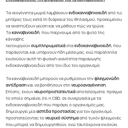
Τα νεογέννητα μωρά λαμβάνουν
ενδοκανναβηνοειδή
από τις
μητέρες τους κατά τη διάρκεια του θηλασμού, προκειμένου
να αναπτύξουν γεύση και να μάθουν πώς να τρώνε.
Τα
κανναβινοειδή
, που παίρνουμε από το φυτό της
κάνναβης
λειτουργούν
συμπληρωματικά
στα
ενδοκανναβινοειδή
, που
παράγονται και υπάρχουν ήδη μέσα μας, ενώ παράλληλα
ενισχύουν αυτή τη φυσική ικανότητα παραγωγής
ενδοκανναβινοειδών από τον ίδιο τον οργανισμό.
Τα κανναβινοειδή μπορούν να ρυθμίσουν την
φλεγμονώδη
αντίδραση
και να βοηθήσουν στη
νευροαναγέννηση
.
Επίσης, έχουν
νευροπροστατευτικά
αποτελέσματα, πράγμα
το οποίο σημαίνει ότι η CBD, σε συνεργασία με τα
ενδοκανναβινοειδή που παράγει ο οργανισμός μας,
δημιουργεί μία
ασπίδα προστασίας
για τον οργανισμό,
προστατεύοντας το
νευρικό σύστημα
από τυχόν φλεγμονές
που μπορεί να δημιουργηθούν, ενώ ταυτόχρονα ενισχύει