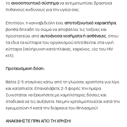
το
ανοσοποιητικό σύστημα
να αντιμετωπίσει δραστικά
πιθανούς κινδύνους για την υγεία σας.
Επιπλέον, η κανναβιδιόλη έχει
αποτοξινωτικό χαρακτήρα
,
βοηθά δηλαδη το σώμα να αποβάλλει τις τοξίνες και
προστατεύει από
αυτοάνοσα
νοσήματα ή ασθένειες
, όπου
τα ίδια τα κύτταρα του οργανισμού επιτίθενται στα υγιή
κύτταρα (σκλήρυνχη κατά πλάκας, καρκίνος, ιός του ΗΙV
κτλ).
Προτεινόμενη δόση:
Βάλτε 2-5 σταγόνες κάτω από τη γλώσσα, κρατήστε για λίγο
και καταπιείτε. Επαναλάβετε 2-3 φορές την ημέρα.
Συνιστάται να ξεκινήσετε με χαμηλότερες δόσεις και
σταδιακά να τις αυξάνετε. Να μην χρησιμοποιείται κατά την
εγκυμοσύνη ή κατά την διάρκεια του θηλασμού!
ΑΝΑΚΙΝΗΣΤΕ ΠΡΙΝ ΑΠΟ ΤΗ ΧΡΗΣΗ!