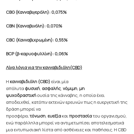
CBG (Κανναβιγερόλη): 0,075%
CBN (Κανναβινόλη): 0,070%
CBC (Κανναβιχρωμίνη): 0,55%
BCP (β-καρυοφυλλίνη): 0,06%
Λίγα λόγια για την κανναβιδιόλη(CBD)
Η
κανναβιδιόλη (CBD)
είναι μία
απόλυτα
φυσική
,
ασφαλής
,
νόμιμη
,
μη
ψυχοδραστική
ουσία της κάνναβης, η οποία έχει
αποδειχθεί, κατόπιν εκτενών ερευνών πως η ευεργετική της
δράση μπορεί να
προσφέρει
τόνωση
,
ευεξία
και
προστασία
του οργανισμού,
ενώ παράλληλα μπορεί να αντιμετωπίσει αποτελεσματικά
μια εντυπωσιακή λίστα από ασθένειες και παθήσεις. Η CBD