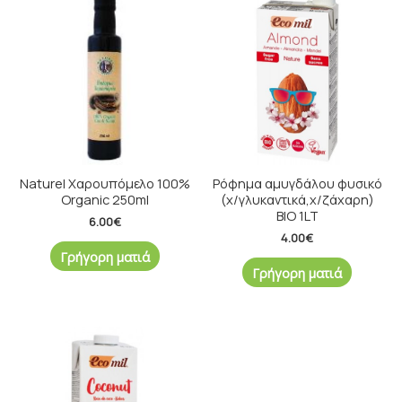
Naturel Χαρουπόμελο 100%
Ρόφημα αμυγδάλου φυσικό
Organic 250ml
(χ/γλυκαντικά,χ/ζάχαρη)
ΒΙΟ 1LT
6.00
€
4.00
€
Γρήγορη ματιά
Γρήγορη ματιά