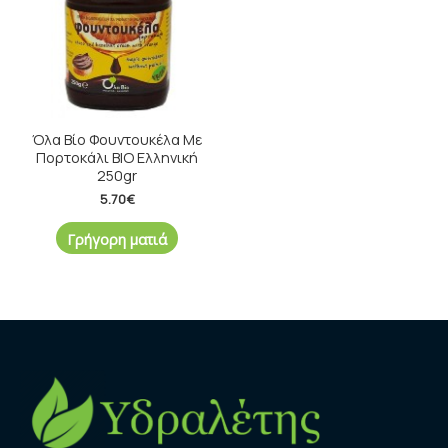
Όλα Βίο Φουντουκέλα Με
Πορτοκάλι ΒΙΟ Ελληνική
250gr
5.70
€
Γρήγορη ματιά