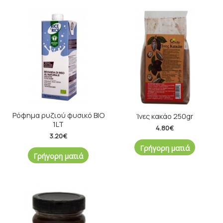
Ρόφημα ρυζιού φυσικό ΒΙΟ
Ίνες κακάο 250gr
1LT
4.80
€
3.20
€
Γρήγορη ματιά
Γρήγορη ματιά