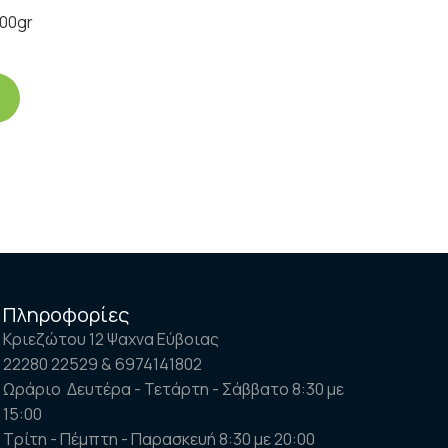
200gr
Πληροφορίες
Κριεζώτου 12 Ψαχνα Εύβοιας
22280 22529 & 6974141802
Ωράριο Δευτέρα - Τετάρτη - Σάββατο 8:30 με
15:00
Τρίτη - Πέμπτη - Παρασκευή 8:30 με 20:00