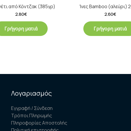
έτι από Κόντζακ (385γρ)
Ίνες Bamboo (αλεύρι) 
2.80
€
2.60
€
Γρήγορη ματιά
Γρήγορη ματιά
Λογαριασμός
Εγγραφή / Σύνδεση
Τρόποι Πληρωμής
Πληροφορίες Αποστολής
Πολιτική επιστροφής