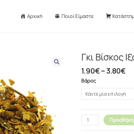
Αρχική
Ποιοί Είμαστε
Κατάστη
Pr
Γκι Βίσκος Ιξ
Γκι
ra
Βίσκος
1.
1.90
€
–
3.80
€
Ιξός
th
ποσότητα
Βάρος
3.
Προσθήκη 