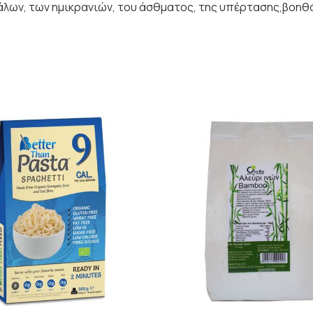
άλων, των ημικρανιών, του άσθματος, της υπέρτασης,βοηθά