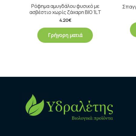
Ρόφημα αμυγδάλου φυσικό με
Σπαγγ
ασβέστιο χωρίς ζάχαρη ΒΙΟ 1LΤ
4.20
€
Γρήγορη ματιά