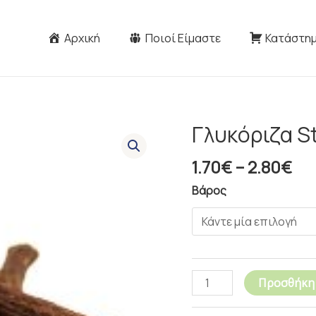
Αρχική
Ποιοί Είμαστε
Κατάστη
Pri
Γλυκόριζα S
Γλυκόριζα
ra
Sticks
1.7
1.70
€
–
2.80
€
10cm
th
ποσότητα
Βάρος
2.
Προσθήκη 