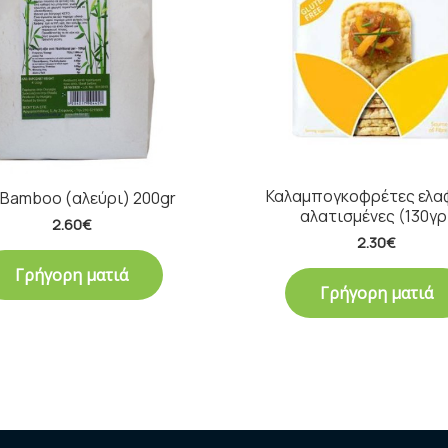
Καλαμπογκοφρέτες ελ
 Bamboo (αλεύρι) 200gr
αλατισμένες (130γρ
2.60
€
2.30
€
Γρήγορη ματιά
Γρήγορη ματιά