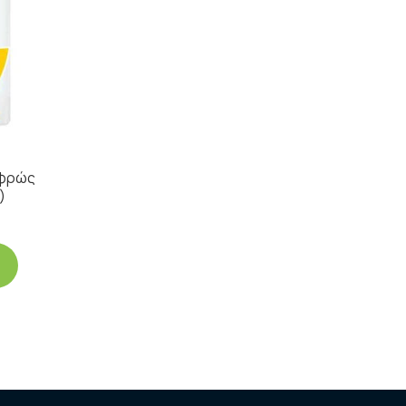
αφρώς
)