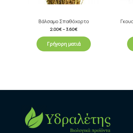
Βάλσαμο Σπαθόχορτο
Γκου
2.00
€
–
3.60
€
Γρήγορη ματιά