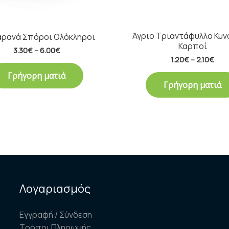
Άγριο Τριαντάφυλλο Κυ
αρανά Σπόροι Ολόκληροι
Καρποί
3.30
€
–
6.00
€
1.20
€
–
2.10
€
Γρήγορη ματιά
Γρήγορη ματιά
Λογαριασμός
Εγγραφή / Σύνδεση
Τρόποι Πληρωμής