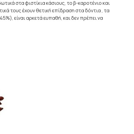
δωτικά στα φιστίκια κάσιους, το β-καροτένιο και
ικά τους έχουν θετική επίδραση στα δόντια , τα
45%), είναι αρκετά ευπαθή, και δεν πρέπει να
e
e:
€
ough
€