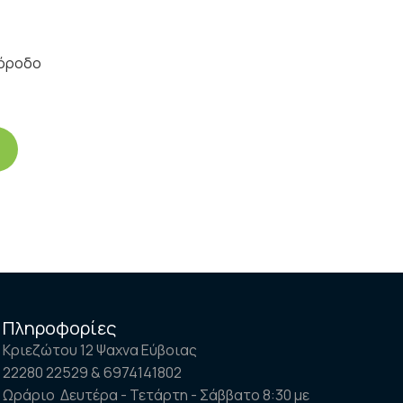
νόροδο
Πληροφορίες
Κριεζώτου 12 Ψαχνα Εύβοιας
22280 22529 & 6974141802
Ωράριο Δευτέρα - Τετάρτη - Σάββατο 8:30 με