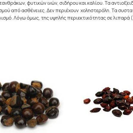
τανθράκων, φυτικών ινών, σιδήρου και καλίου. Τα αντιοξει
σμού από ασθένειες. Δεν περιέχουν χοληστερόλη. Τα συστατ
βολισμό. Λόγω όμως, της υψηλής περιεκτικότητας σε λιπαρά (
Price
Pric
range:
rang
3.30€
1.20
through
thr
6.00€
2.10