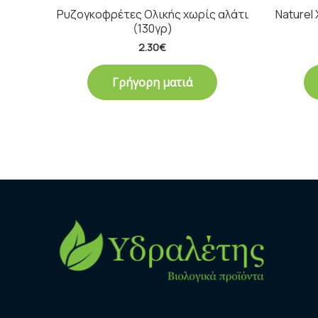
Ρυζογκοφρέτες Oλικής χωρίς αλάτι
Naturel
(130γρ)
2.30
€
Γρήγορη ματιά