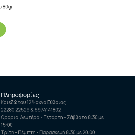
o 80gr
Πληροφορίες
Κριεζώτου 12 Ψαχνα Εύβοιας
22280 22529 & 6974141802
Ωράριο Δευτέρα - Τετάρτη - Σάββατο 8:30 με
15:00
Τρίτη - Πέμπτη - Παρασκευή 8:30 με 20:00