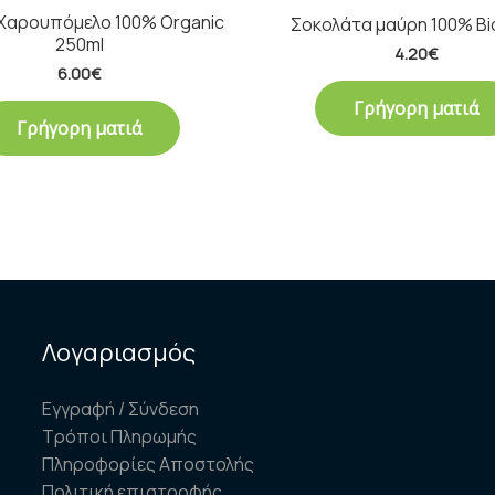
 Χαρουπόμελο 100% Organic
Σοκολάτα μαύρη 100% Bi
250ml
4.20
€
6.00
€
Γρήγορη ματιά
Γρήγορη ματιά
Λογαριασμός
Εγγραφή / Σύνδεση
Τρόποι Πληρωμής
Πληροφορίες Αποστολής
Πολιτική επιστροφής