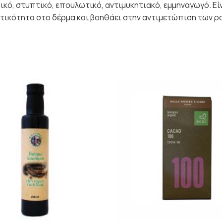
κό, στυπτικό, επουλωτικό, αντιμυκητιακό, εμμηναγωγό. Εί
στικότητα στο δέρμα και βοηθάει στην αντιμετώπιση των ρ