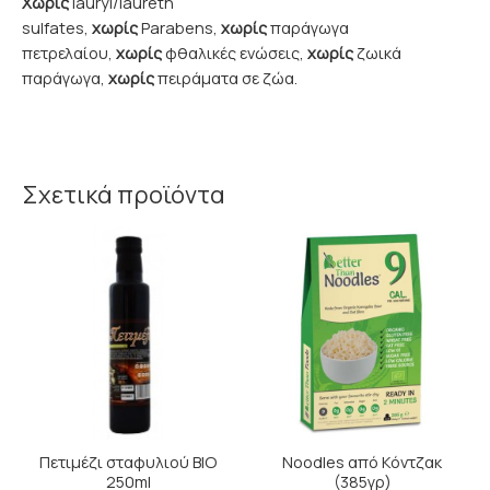
Χωρίς
lauryl/laureth
sulfates,
χωρίς
Parabens,
χωρίς
παράγωγα
πετρελαίου,
χωρίς
φθαλικές ενώσεις,
χωρίς
ζωικά
παράγωγα,
χωρίς
πειράματα σε ζώα.
Σχετικά προϊόντα
Πετιμέζι σταφυλιού ΒΙΟ
Noodles από Κόντζακ
250ml
(385γρ)