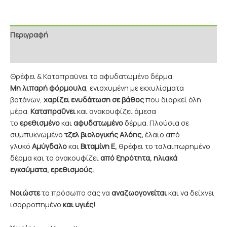
Περιγραφή
Επιπρόσθετες Πληροφορίες
Θρέφει & Καταπραϋνει το αφυδατωμένο δέρμα.
Μη λιπαρή φόρμουλα
, ενισχυμένη με εκχυλίσματα
βοτάνων,
χαρίζει ενυδάτωση σε βάθος
που διαρκεί όλη
μέρα.
Καταπραΰνει
και ανακουφίζει άμεσα
το
ερεθισμένο
και
αφυδατωμένο
δέρμα. Πλούσια σε
συμπυκνωμένο
τζελ βιολογικής Αλόης,
έλαιο από
γλυκό
Αμύγδαλο
και
Βιταμίνη Ε,
θρέφει το ταλαιπωρημένο
δέρμα και το ανακουφίζει
από ξηρότητα, ηλιακά
εγκαύματα, ερεθισμούς.
Νοιώστε
το πρόσωπο σας να
αναζωογονείται
και να δείχνει
ισορροπημένο
και υγιές!