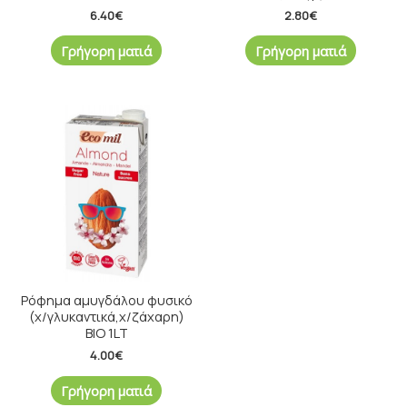
6.40
€
2.80
€
Γρήγορη ματιά
Γρήγορη ματιά
Ρόφημα αμυγδάλου φυσικό
(χ/γλυκαντικά,χ/ζάχαρη)
ΒΙΟ 1LT
4.00
€
Γρήγορη ματιά