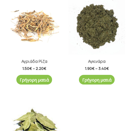
range:
range:
1.50€
1.90€
through
through
2.20€
3.40€
Αγριάδα Ρίζα
Αγκινάρα
1.50
€
–
2.20
€
1.90
€
–
3.40
€
Γρήγορη ματιά
Γρήγορη ματιά
Price
range:
1.30€
through
2.00€