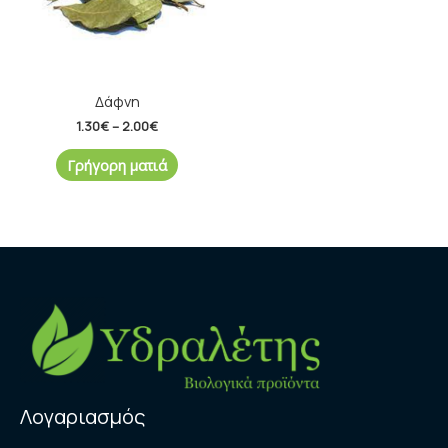
Δάφνη
1.30
€
–
2.00
€
Γρήγορη ματιά
Λογαριασμός