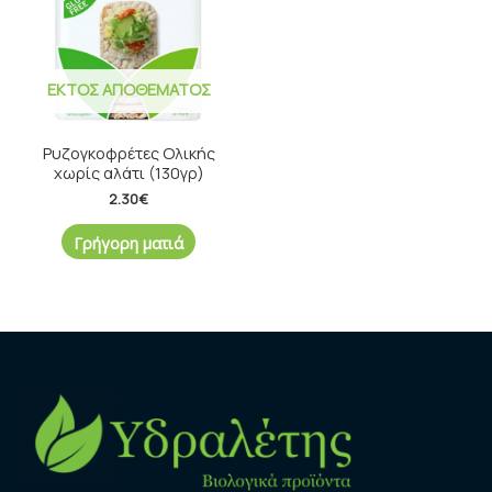
ΕΚΤΌΣ ΑΠΟΘΈΜΑΤΟΣ
Ρυζογκοφρέτες Oλικής
χωρίς αλάτι (130γρ)
2.30
€
Γρήγορη ματιά