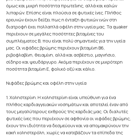
όμως και μικρή ποσότητα πρωτεΐνης, αλλά και καλών
λιπαρών. Επίσης είναι πλούσια σε φυτικές ίνες. Πλήθος
ερευνών έχουν δείξει πως η ένταξη φυτικών ινών στη
διατροφή έχει πολλαπλά οφέλη στην υγεία μας. Τα quaker
περιέχουν σε μεγάλες ποσότητες βιταμίνες του
συμπλέγματος Β, που είναι πολύ σημαντικές για την υγεία
μας. Οι νιφάδες βρώμης περιέχουν βιταμίνη Β6,
ριβοφλαβίνη, θειαμίνη, αλλά και ασβέστιο, μαγνήσιο,
σίδηρο και ψευδάργυρο. Ακόμα περιέχουν σε μικρότερη
ποσότητα βιταμίνη Ε, φολικό οξύ και κάλιο.
Νιφάδες βρώμης και οφέλη στην υγεία
1. Χοληστερίνη. Η χοληστερίνη είναι υπεύθυνη για ένα
πλήθος καρδιαγγειακών νοσημάτων και αποτελεί έναν από
τους μεγαλύτερους εχθρούς της καρδιάς μας. Οι διαλυτές
φυτικές ίνες που περιέχουν σε αφθονία οι νιφάδες βρώμης,
έχουν την ιδιότητα να δεσμεύουν και να απομακρύνουν την
κακή χοληστερόλη, χωρίς να κατεβάζουν τα επίπεδα της