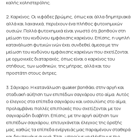
καλής χοληστερόλης.
2. Καρκίνος. Οι νιφάδες βρώμης, όπως και άλλα δημητριακά
αλλά και λαχανικά, περιέχουν ένα πλήθος φυτοχημικών
ουσιών. Πολλά φυτοχημικά είναι γνωστό ότι βοηθούν στη
μείωση του κινδύνου εμφάνισης καρκίνου. Επίσης, η υψηλή
κατανάλωση φυτικών ινών έχει συνδεθεί άμεσα με την
μείωση του κινδύνου εμφάνισης καρκίνων που σχετίζονται
με ορμονικές διαταραχές, όπως είναι ο καρκίνος του
στήθους, των ωοθηκών, της μήτρας, αλλά και του
προστάτη στους άντρες.
3. Σάγχαρο. Η κατανάλωση quaker βοηθάει στην αργή και
σταδιακή αύξηση των επιπέδων σαγχάρου στο αίμα. Αυτός
ο έλεγχος στα επίπεδα σαγχάρου και ινσουλίνης στο αίμα,
προλαμβάνει πολλές επιπλοκές που σχετίζονται με τον
σαγχαρώδη διαβήτη. Επίσης, με την αργή αύξηση των
επιπέδων σαγχάρου, επιτυγχάνεται έλεγχος της όρεξής
μας, καθώς τα επίπεδα ενέργειάς μας παραμένουν σταθερά
και δεν πεινάμε συχνά. Έτσι, μπρούμε να ελέγξουμε πιο