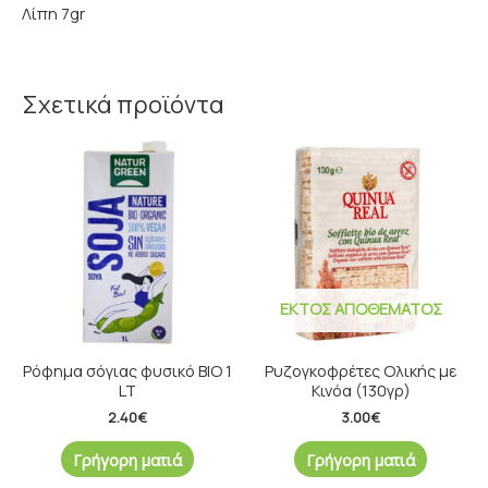
Λίπη 7gr
Σχετικά προϊόντα
ΕΚΤΌΣ ΑΠΟΘΈΜΑΤΟΣ
Ρόφημα σόγιας φυσικό ΒΙΟ 1
Ρυζογκοφρέτες Ολικής με
LT
Κινόα (130γρ)
2.40
€
3.00
€
Γρήγορη ματιά
Γρήγορη ματιά