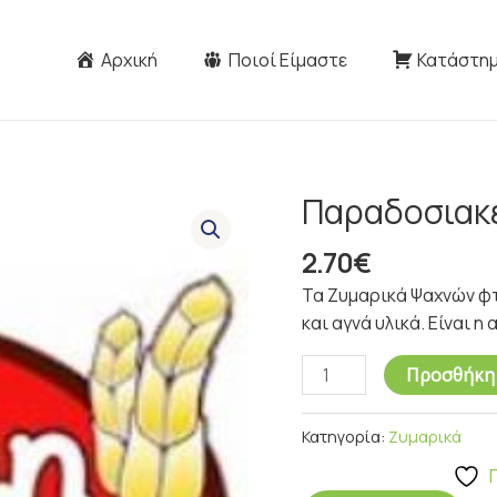
Αρχική
Ποιοί Είμαστε
Κατάστη
Παραδοσιακέ
Παραδοσιακές
Χυλοπίτες
2.70
€
Νο2
500gr
Τα Ζυμαρικά Ψαχνών φ
ποσότητα
και αγνά υλικά. Είναι η
Προσθήκη 
Κατηγορία:
Ζυμαρικά