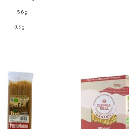
5,6 g
,3 g