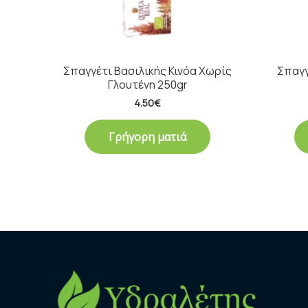
Σπαγγέτι Βασιλικής Κινόα Χωρίς
Σπαγγ
Γλουτένη 250gr
4.50
€
Γρήγορη ματιά