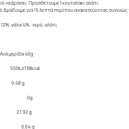
ερό να βράσει. Προσθέτουμε 1 κουταλάκι αλάτι.
ά. Βράζουμε για 15 λεπτά περίπου ανακατεύοντας συνεχώς γ
12%, γάλα 4%, νερό, αλάτι.
δα 40g
kJ/138kcal
48 g
 0 g 0g
27,92 g
 g 0,64 g