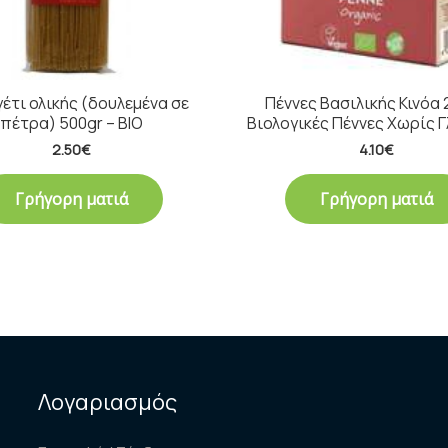
έτι ολικής (δουλεμένα σε
Πέννες Βασιλικής Κινόα 
πέτρα) 500gr – ΒΙΟ
Βιολογικές Πέννες Χωρίς 
2.50
€
4.10
€
Γρήγορη ματιά
Γρήγορη ματιά
Λογαριασμός