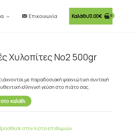
Καλάθι/
0.00
€
μα
Επικοινωνία
ς Χυλοπίτες Νο2 500gr
τιάχνονται με παραδοσιακή ψαχνιώτικη συνταγή
 αυθεντική ελληνική γεύση στο πιάτο σας.
στο καλάθι
Πρόσθεσε στην λίστα επιθυμιών