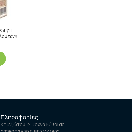
250g |
Γλουτένη
Πληροφορίες
Κριεζώτου 12 Ψαχνα Εύβοιας
22280 22529 & 6974141802