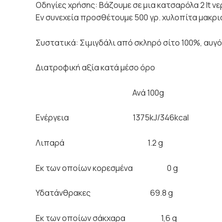
Οδηγίες χρήσης: Βάζουμε σε μια κατσαρόλα 2 lt ν
Εν συνεχεία προσθέτουμε 500 γρ. χυλοπίτα μακρι
Συστατικά: Σιμιγδάλι από σκληρό σίτο 100%, αυγό 
Διατροφική αξία κατά μέσο όρο
Ανά 100g Ανά μερί
Ενέργεια 1375kJ/346kcal 550
Λιπαρά 1.2 g 0.
Εκ των οποίων κορεσμένα
Υδατάνθρακες 69.8 g 
Εκ των οποίων σάκχαρα 1,6