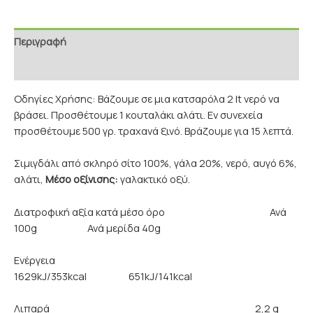
Περιγραφή
Επιπρόσθετες Πληροφορίες
Οδηγίες Χρήσης: Βάζουμε σε μια κατσαρόλα 2 lt νερό να
βράσει. Προσθέτουμε 1 κουταλάκι αλάτι. Εν συνεχεία
προσθέτουμε 500 γρ. τραχανά ξινό. Βράζουμε για 15 λεπτά.
Σιμιγδάλι από σκληρό σίτο 100%, γάλα 20%, νερό, αυγό 6%,
αλάτι,
Μέσο οξίνισης:
γαλακτικό οξύ.
Διατροφική αξία κατά μέσο όρο Ανά
100g Ανά μερίδα 40g
Ενέργεια
1629kJ/353kcal 651kJ/141kcal
Λιπαρά 2,2 g