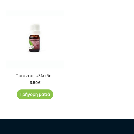
Τριαντάφυλλο 5mL
3.50
€
Γρήγορη ματιά