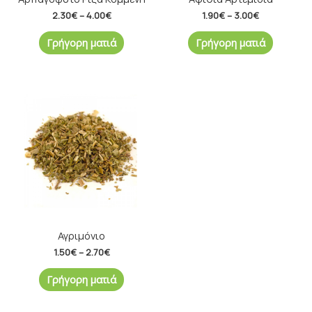
2.30
€
–
4.00
€
1.90
€
–
3.00
€
Γρήγορη ματιά
Γρήγορη ματιά
Price
range:
1.50€
through
2.70€
Αγριμόνιο
1.50
€
–
2.70
€
Γρήγορη ματιά