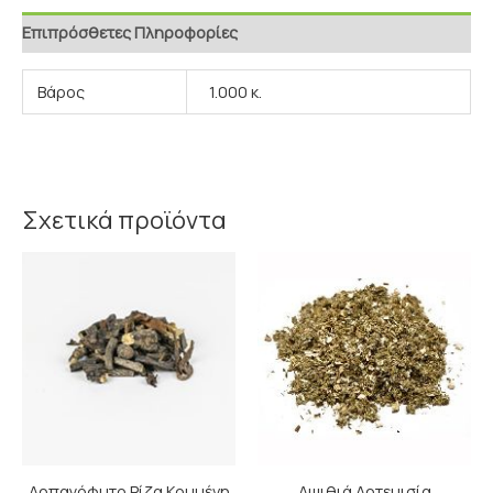
Επιπρόσθετες Πληροφορίες
Βάρος
1.000 κ.
Σχετικά προϊόντα
Price
Price
range:
range:
2.30€
1.90€
through
through
4.00€
3.00€
Αρπαγόφυτο Ρίζα Κομμένη
Αψιθιά Αρτεμισία