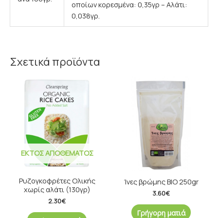
οποίων κορεσμένα: 0,35γρ – Αλάτι:
0,038γρ.
Σχετικά προϊόντα
ΕΚΤΌΣ ΑΠΟΘΈΜΑΤΟΣ
Ρυζογκοφρέτες Oλικής
Ίνες βρώμης BIO 250gr
χωρίς αλάτι (130γρ)
3.60
€
2.30
€
Γρήγορη ματιά