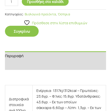
Προσθήκη στο καλάθι
Κατηγορίες:
Βιολογικά προϊόντα
,
Όσπρια
Πρόσθεσε στην λίστα επιθυμιών
Συγκρίνω
Περιγραφή
Επιπρόσθετες Πληροφορίες
Ενέργεια: 1317kj/312kcal – Πρωτεϊνες:
23,6γρ. – Φ.Ίνες:15,8γρ. Υδατάνθρακες:
Διατροφικά
43,6γρ. – Εκ των οποίων
στοιχεία
σάκχαρα:6,60γρ – Λίπη: 1,3γρ. – Εκ των
ανά 100γρ.