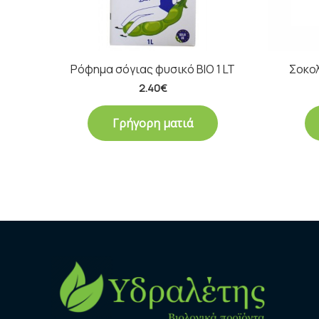
Ρόφημα σόγιας φυσικό ΒΙΟ 1 LT
Σοκολ
2.40
€
Γρήγορη ματιά