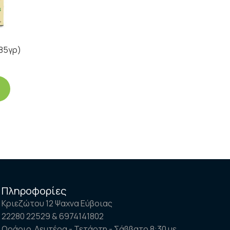
85γρ)
Πληροφορίες
Κριεζώτου 12 Ψαχνα Εύβοιας
22280 22529 & 6974141802
Ωράριο Δευτέρα - Τετάρτη - Σάββατο 8:30 με