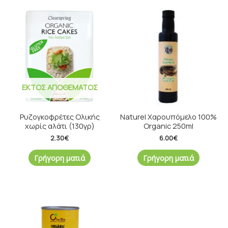
ΕΚΤΌΣ ΑΠΟΘΈΜΑΤΟΣ
Ρυζογκοφρέτες Oλικής
Naturel Χαρουπόμελο 100%
χωρίς αλάτι (130γρ)
Organic 250ml
2.30
€
6.00
€
Γρήγορη ματιά
Γρήγορη ματιά