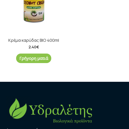
Κρέμα καρύδας ΒΙΟ 400ml
2.40
€
Γρήγορη ματιά