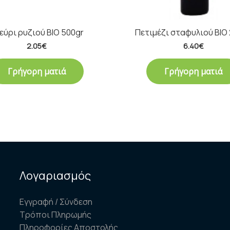
εύρι ρυζιού BIO 500gr
Πετιμέζι σταφυλιού ΒΙΟ
2.05
€
6.40
€
Γρήγορη ματιά
Γρήγορη ματιά
Λογαριασμός
Εγγραφή / Σύνδεση
Τρόποι Πληρωμής
Πληροφορίες Αποστολής