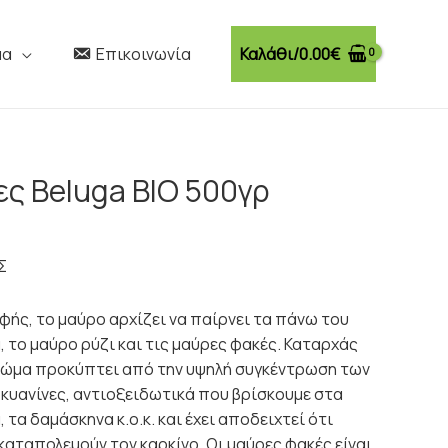
Καλάθι/
0.00
€
μα
Επικοινωνία
ς Beluga ΒΙΟ 500γρ
Σ
φής, το μαύρο αρχίζει να παίρνει τα πάνω του
 το μαύρο ρύζι και τις μαύρες φακές. Καταρχάς
ρώμα προκύπτει από την υψηλή συγκέντρωση των
υανίνες, αντιοξειδωτικά που βρίσκουμε στα
 τα δαμάσκηνα κ.ο.κ. και έχει αποδειχτεί ότι
καταπολεμούν τον καρκίνο. Οι μαύρες φακές είναι