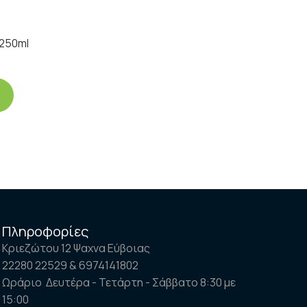
 250ml
Πληροφορίες
Κριεζώτου 12 Ψαχνα Εύβοιας
22280 22529 & 6974141802
Ωράριο Δευτέρα - Τετάρτη - Σάββατο 8:30 με
15:00