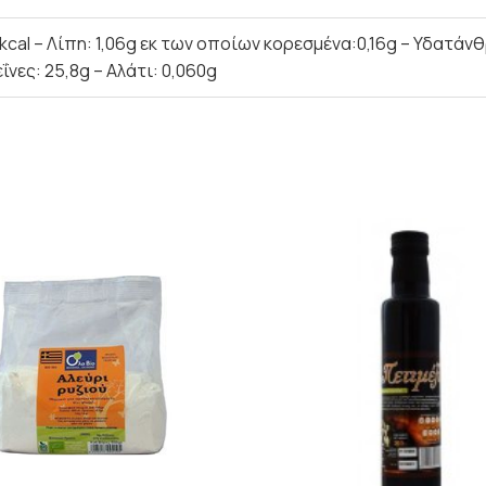
kcal – Λίπη: 1,06g εκ των οποίων κορεσμένα:0,16g – Υδατάν
ΐνες: 25,8g – Αλάτι: 0,060g