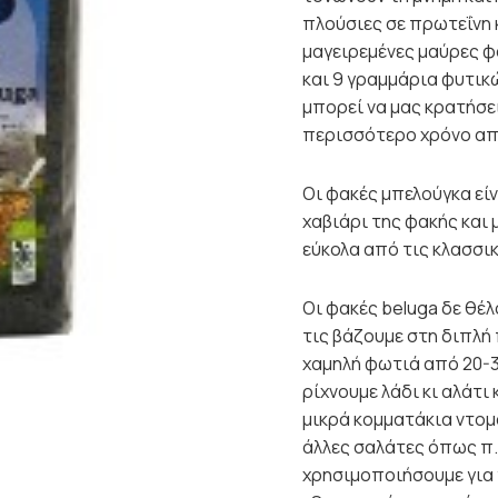
πλούσιες σε πρωτεΐνη 
μαγειρεμένες μαύρες φ
και 9 γραμμάρια φυτικ
μπορεί να μας κρατήσει
περισσότερο χρόνο απ
Οι φακές μπελούγκα εί
χαβιάρι της φακής και 
εύκολα από τις κλασσικ
Οι φακές beluga δε θέλ
τις βάζουμε στη διπλή
χαμηλή φωτιά από 20-3
ρίχνουμε λάδι κι αλάτι
μικρά κομματάκια ντομά
άλλες σαλάτες όπως π.
χρησιμοποιήσουμε για γ