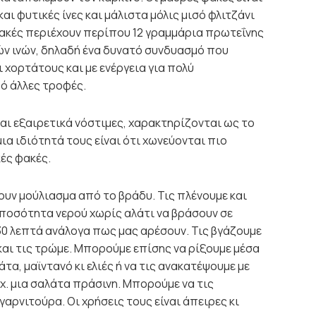
και φυτ
ικές ίνες και μάλιστα μόλις μισό φλιτζάνι
ακές περιέχουν περίπου 12 γραμμάρια πρωτεΐνης
ών ινών, δηλαδή ένα δυνατό συνδυασμό που
 χορτάτους και με ενέργεια για πολύ
ό άλλες τροφές.
ναι εξαιρετικά νόστιμες, χαρακτηρίζονται ως το
μια ιδιότητά τους είναι ότι χωνεύονται πιο
ές φακές.
ουν μούλιασμα από το βράδυ. Τις πλένουμε και
 ποσότητα νερού χωρίς αλάτι να βράσουν σε
0 λεπτά ανάλογα πως μας αρέσουν. Τις βγάζουμε
 και τις τρώμε. Μπορούμε επίσης να ρίξουμε μέσα
τα, μαϊντανό κι ελιές ή να τις ανακατέψουμε με
χ. μια σαλάτα πράσινη. Μπορούμε να τις
αρνιτούρα. Οι χρήσεις τους είναι άπειρες κι