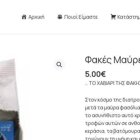
Αρχική
Ποιοί Είμαστε
Κατάστη
Φακές Μαύρε
Φακές
Μαύρες
5.00
€
Beluga
ΒΙΟ
… ΤΟ ΧΑΒΙΑΡΙ ΤΗΣ ΦΑΚΗ
500γρ
ποσότητα
Στον κόσμο της διατρο
μετά τα μαύρα φασόλια,
το ασυνήθιστο αυτό χ
τροφών αυτών σε ανθοκ
κεράσια, τα βατόμουρα,
τονώνουν τη μνήμη και 