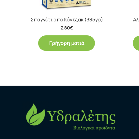
Σπαγγέτι από Κόντζακ (385γρ)
Αλ
2.80
€
Γρήγορη ματιά