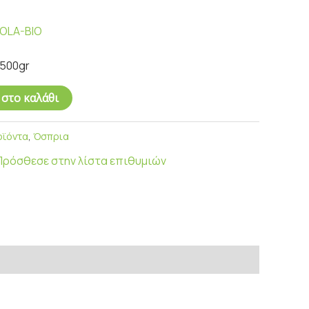
OLA-BIO
500gr
στο καλάθι
οϊόντα
,
Όσπρια
Πρόσθεσε στην λίστα επιθυμιών