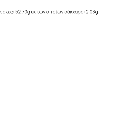
θρακες: 52,70g εκ των οποίων σάκχαρα: 2,03g –