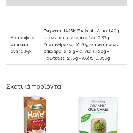
Επιπρόσθετες Πληροφορίες
Ενέργεια: 1425kj/341kcal – Λίπη:1,42g
Διατροφικά
εκ των οποίων κορεσμένα: 0,37g –
στοιχεία
Υδατάνθρακες: 41,70g εκ των οποίων
ανά 100γρ.
σάκχαρα: 2,12 g – Φ.Ίνες:15,20g –
Πρωτεΐνες: 21,6g – Αλάτι: 0,050g
Σχετικά προϊόντα