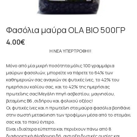
Φασόλια μαύρα OLA ΒΙΟ 500ΓΡ
4.00
€
Η ΝΕΑ ΥΠΕΡΤΡΟΦΗ!!
Μόνο από μία μικρή ποσότητα μόλις 100 γραμμάρια
μαύρων φασολιών, μπορείτε να πάρετε το 64% των
καθημερινών σας αναγκών σε φυτικές ίνες, το 42% του
ημερήσιου καλίου σας, και το 42% της ημερήσιας
πρωτεΐνης σας!Μεγάλη πηγή ασβεστίου, μαγνησίου,
βιταμίνης Β6 ,σιδήρου και φολικού οξέος!
Οι φυτικές ίνες και η πρωτεΐνη στα μαύρα φασόλια βοηθάνε
στην σωστή μετακίνηση των τροφίμων μέσα από το στομάχι
σας και το παχύ έντερο.
Είναι ιδιαίτερα εύπεπτα και περιέχουν πάνω από 8
διαφορετικά φλαβονοειδή, αντιοξειδωτικές ουσίες και