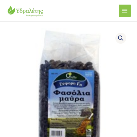
Μετάβαση
Main
στο
Men
περιεχόμενο
Φασόλια
μαύρα
OLA
ΒΙΟ
500ΓΡ
ποσότητα