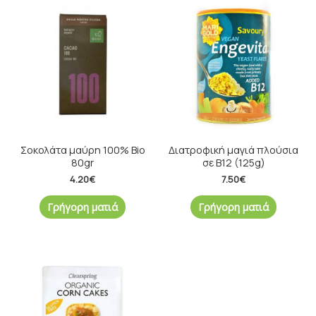
Σοκολάτα μαύρη 100% Bio
Διατροφική μαγιά πλούσια
80gr
σε Β12 (125g)
4.20
€
7.50
€
Γρήγορη ματιά
Γρήγορη ματιά