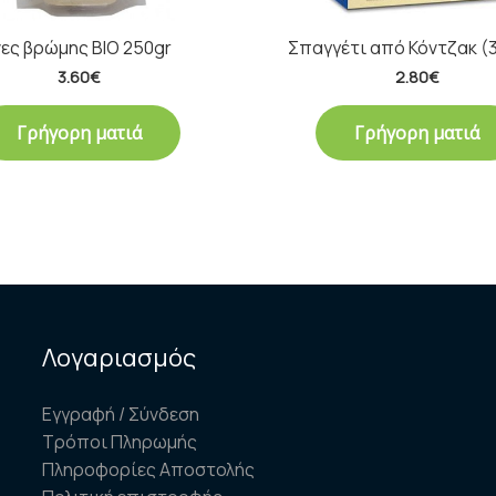
νες βρώμης BIO 250gr
Σπαγγέτι από Κόντζακ (
3.60
€
2.80
€
Γρήγορη ματιά
Γρήγορη ματιά
Λογαριασμός
Εγγραφή / Σύνδεση
Τρόποι Πληρωμής
Πληροφορίες Αποστολής