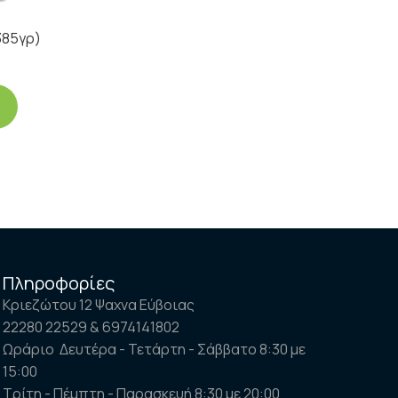
385γρ)
Πληροφορίες
Κριεζώτου 12 Ψαχνα Εύβοιας
22280 22529 & 6974141802
Ωράριο Δευτέρα - Τετάρτη - Σάββατο 8:30 με
15:00
Τρίτη - Πέμπτη - Παρασκευή 8:30 με 20:00