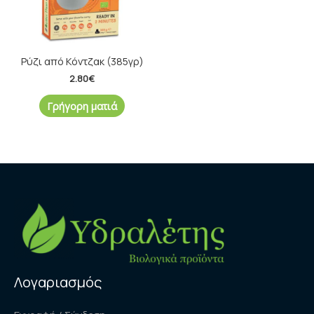
Ρύζι από Κόντζακ (385γρ)
2.80
€
Γρήγορη ματιά
Λογαριασμός