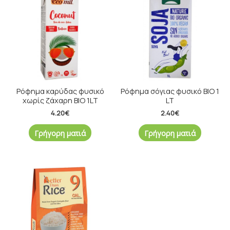
Ρόφημα καρύδας φυσικό
Ρόφημα σόγιας φυσικό ΒΙΟ 1
χωρίς ζάχαρη BIO 1LT
LT
4.20
€
2.40
€
Γρήγορη ματιά
Γρήγορη ματιά