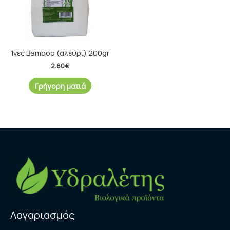
Ίνες Bamboo (αλεύρι) 200gr
2.60
€
Γρήγορη ματιά
Λογαριασμός