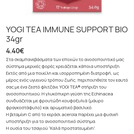
YOGI TEA IMMUNE SUPPORT ΒΙΟ
34gr
4.40
€
Στα σκαμπανεβάσματα των εποχών το ανοσοποιητικό μας
σύστημα μερικές φορές χρειάζεται κάποια υποστήριξη.
Εκτός από μια ποικίλη και ισορροπημένη διατροφή, ως
μέρος ενός υγιεινού τρόπου ζωής, περιποιηθείτε τον εαυτό
σας με ένα ζεστό φλιτζάνι YOGI TEA® στήριξη του
ανοσοποιητικού. Η γλυκόπικρη γεύση της Echinacea
συνδυάζεται με φρουτώδη κουφοξυλιά (μάυρο
φραγκοστάφυλο) και αρωματικό βασιλικό.
Η βιταμίνη C από το κεράσι acerola παρέχει μια φυσική
υποστήριξη για το ανοσοποιητικό σύστημα.
Η ουσία του τσαγιού “Καλά προστατευμένη”.