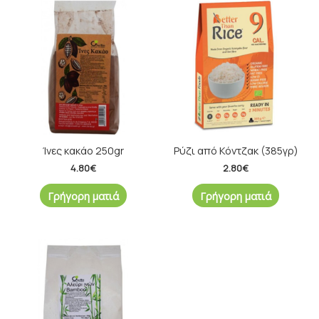
Ίνες κακάο 250gr
Ρύζι από Κόντζακ (385γρ)
4.80
€
2.80
€
Γρήγορη ματιά
Γρήγορη ματιά